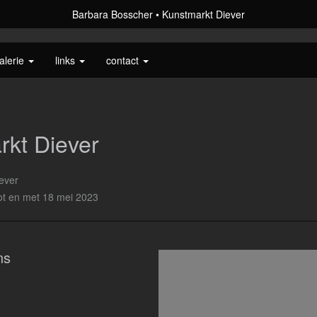
Barbara Bosscher
Kunstmarkt Diever
alerie
links
contact
rkt Diever
ever
ot en met 18 mei 2023
ns