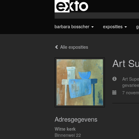
barbara bosscher
exposities
g
Alle exposities
Art S
Art Supe
gevariee
7 novem
Adresgegevens
Witte kerk
Binnenwei 22