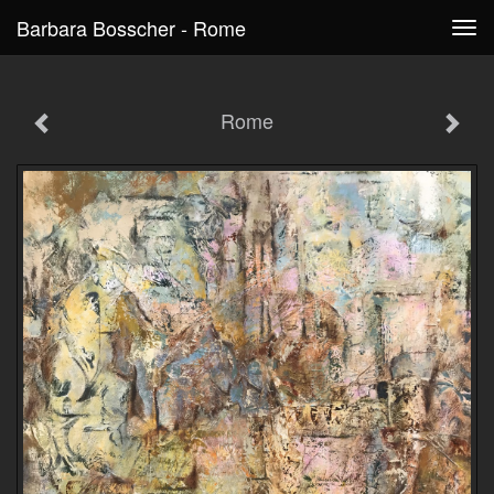
Barbara Bosscher - Rome
Tog
navi
Rome