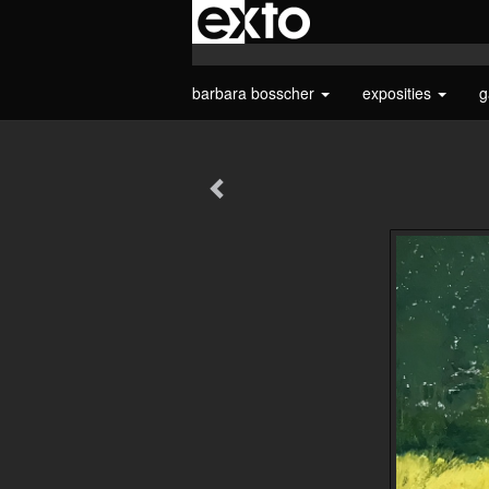
barbara bosscher
exposities
g