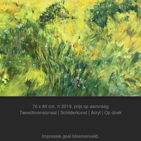
70 x 80 cm, © 2019, prijs op aanvraag
Tweedimensionaal | Schilderkunst | Acryl | Op doek
Impressie geel bloemenveld.