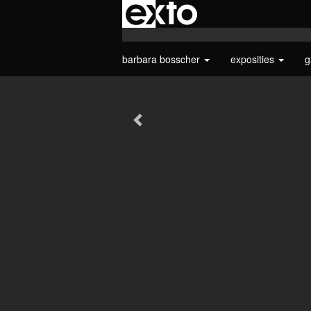
barbara bosscher
exposities
g