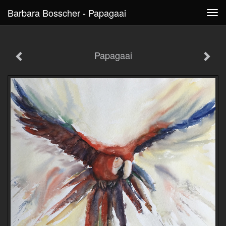
Barbara Bosscher - Papagaai
Tog
navi
Papagaai