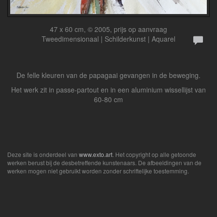
47 x 60 cm, © 2005, prijs op aanvraag
Tweedimensionaal | Schilderkunst | Aquarel
De felle kleuren van de papagaai gevangen in de beweging.
Het werk zit in passe-partout en in een aluminium wissellijst van
60-80 cm
Deze site is onderdeel van
www.exto.art
. Het copyright op alle getoonde
werken berust bij de desbetreffende kunstenaars. De afbeeldingen van de
werken mogen niet gebruikt worden zonder schriftelijke toestemming.