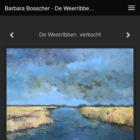
Barbara Bosscher - De Weerribben. Verkocht
Tog
navi
De Weerribben. verkocht