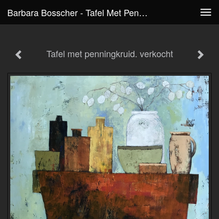
Barbara Bosscher - Tafel Met Penningkruid. Verkocht
Tog
navi
Tafel met penningkruid. verkocht