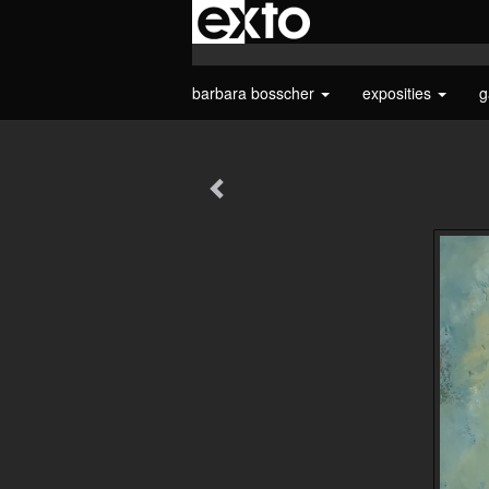
barbara bosscher
exposities
g