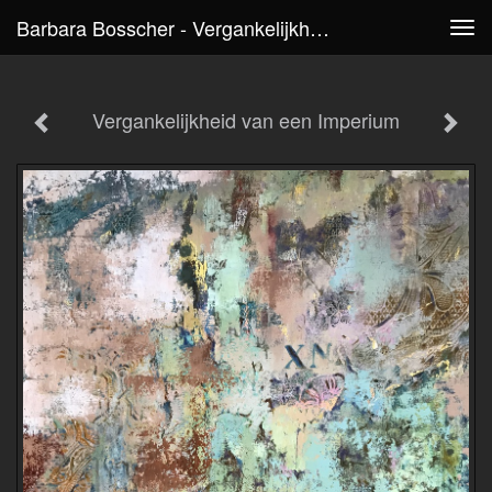
Barbara Bosscher - Vergankelijkheid Van Een Imperium
Tog
navi
Vergankelijkheid van een Imperium