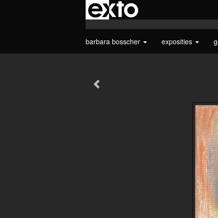
barbara bosscher
exposities
g