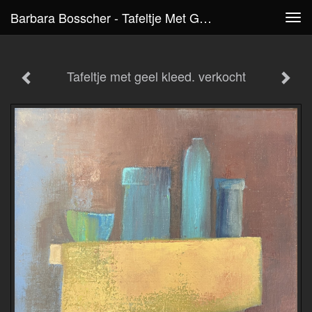
Barbara Bosscher - Tafeltje Met Geel Kleed. Verkocht
Tog
navi
Tafeltje met geel kleed. verkocht