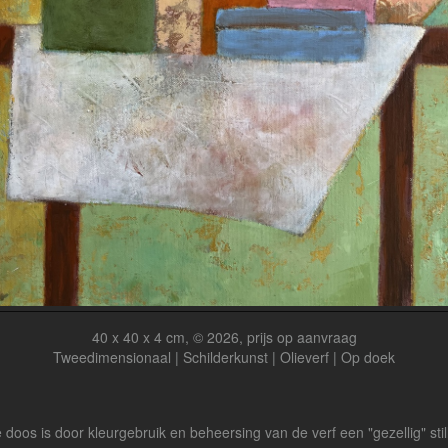
40 x 40 x 4 cm, © 2026, prijs op aanvraag
Tweedimensionaal | Schilderkunst | Olieverf | Op doek
e doos is door kleurgebruik en beheersing van de verf een "gezellig" st