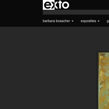
barbara bosscher
exposities
g