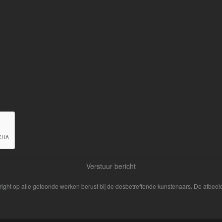
yright op alle getoonde werken berust bij de desbetreffende kunstenaars. De afbe