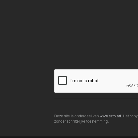
Deze site is onderdeel van
www.exto.art
. Het cop
zonder schriftelijke toestemming.