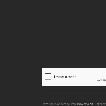
Deze site is onderdeel van
www.exto.art
. Het cop