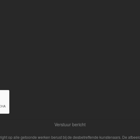
yright op alle getoonde werken berust bij de desbetreffende kunstenaars. De afbe