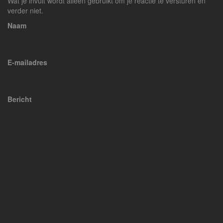
Wat je invult wordt alleen gebruikt om je reactie te versturen en
verder niet.
Naam
E-mailadres
Bericht