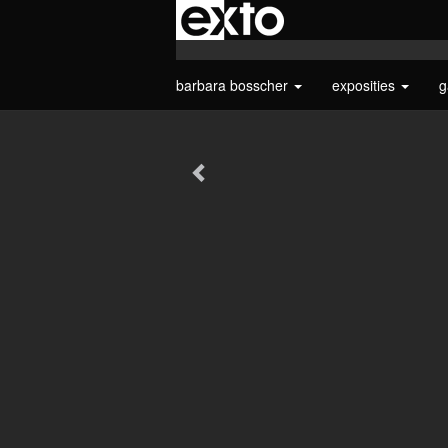
barbara bosscher
exposities
g