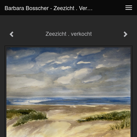
Barbara Bosscher - Zeezicht . Verkocht
Tog
navi
Zeezicht . verkocht