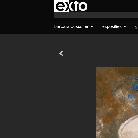
barbara bosscher
exposities
g