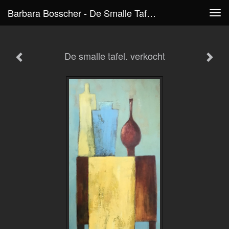
Barbara Bosscher - De Smalle Tafel. Verkocht
Tog
navi
De smalle tafel. verkocht